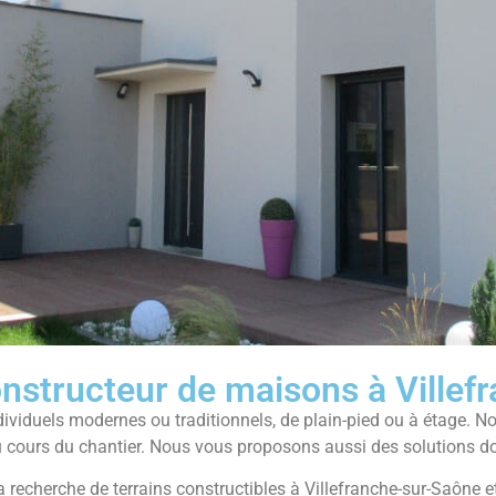
structeur de maisons à Villef
viduels modernes ou traditionnels, de plain-pied ou à étage. N
u cours du chantier. Nous vous proposons aussi des solutions d
la recherche de terrains constructibles à Villefranche-sur-Saône