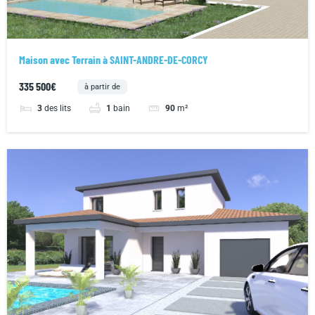
Maison avec Terrain à SAINT-ANDRE-DE-CORCY
335 500€
à partir de
3
des lits
1
bain
90
m²