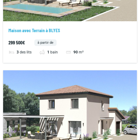
Maison avec Terrain à BLYES
299 500€
à partir de
3
des lits
1
bain
90
m²