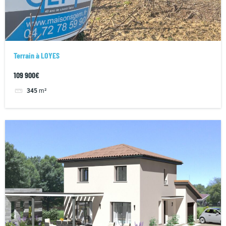
Terrain à LOYES
109 900€
345
m²