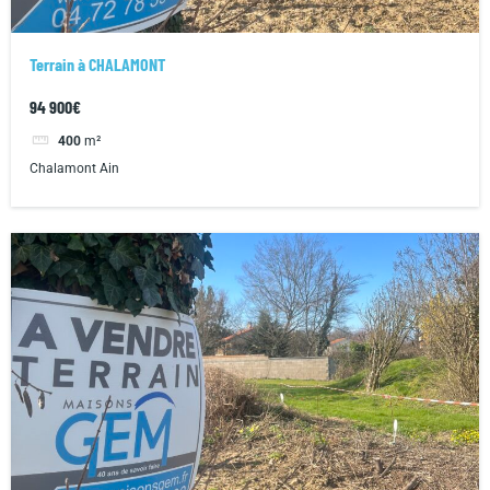
Terrain à CHALAMONT
94 900€
400
m²
Chalamont Ain