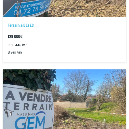
Terrain à BLYES
129 000€
446
m²
Blyes Ain