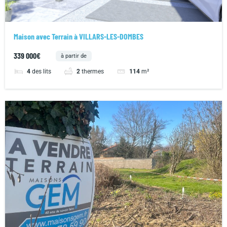
Maison avec Terrain à VILLARS-LES-DOMBES
339 000€
à partir de
4
des lits
2
thermes
114
m²