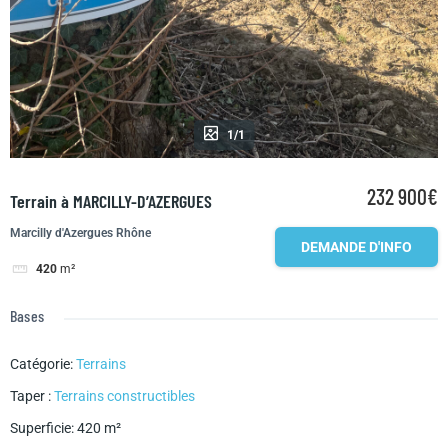
1/1
232 900€
Terrain à MARCILLY-D’AZERGUES
Marcilly d'Azergues Rhône
DEMANDE D'INFO
420
m²
Bases
Catégorie
:
Terrains
Taper
:
Terrains constructibles
Superficie
:
420
m²