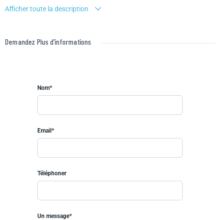
minutes, surlequel nous développerons un projet sur-mesure selon
Afficher toute la description
vos besoins et vos goûts.
Des prestations de qualité à choisir ( mode de chauffage, type de
menuiseries, carrelage, finition SDB..)
Demandez Plus d'informations
Ne manquez pas cette opportunité et contactez-nous pour une étude
personnalisée gratuite et sans engagement.
Terrain sélectionné et vu pour vous sous réserve de disponibilité et au
prix indiqué par notre partenaire foncier. Prix hors frais de notaire et
Nom*
droits d'enregistrement.Photos non contractuelles .
Email*
Téléphoner
Un message*