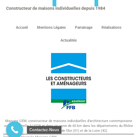
Constructeur de maisons individuelles depuis 1984
Accueil
Mentions Légales
Parrainage
Réalisations
Actualités
Maisons GEM, constructeur de maisons individuelles d’architecture contemporaine
ou traditionnelle à LYON et dans un rayon de 60 km dans les départements du Rhône
Contactez-Nous
(69), Nord-Isère (38), de l’Ain (01) et de la Loire (42).