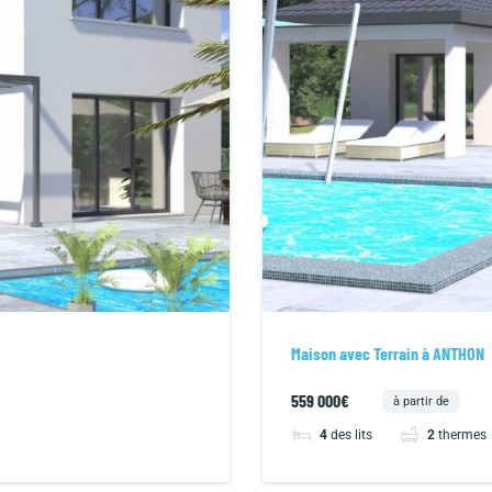
Maison avec Terrain à ANTHON
559 000€
à partir de
4
des lits
2
thermes