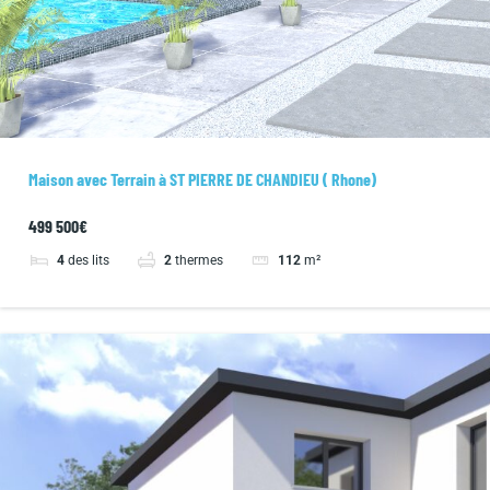
Maison avec Terrain à ST PIERRE DE CHANDIEU ( Rhone)
499 500€
4
des lits
2
thermes
112
m²