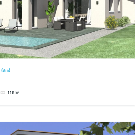
 (Ain)
118
m²