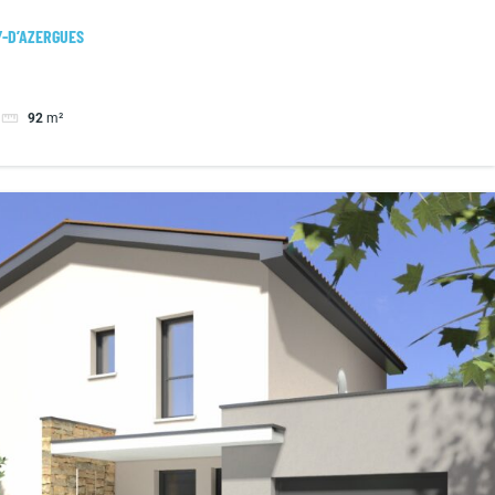
LY-D’AZERGUES
92
m²