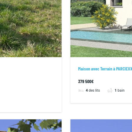
Maison avec Terrain à PARCIEUX
379 500€
4
des lits
1
bain