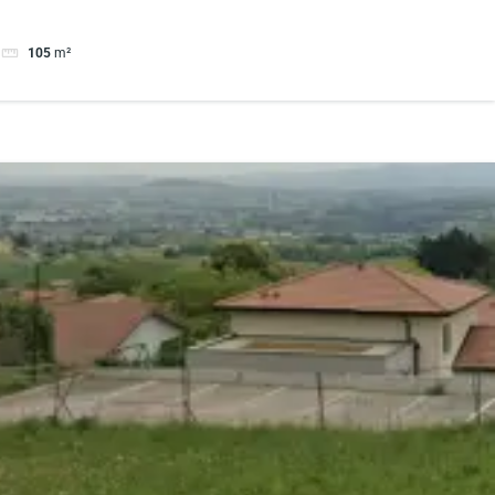
105
m²