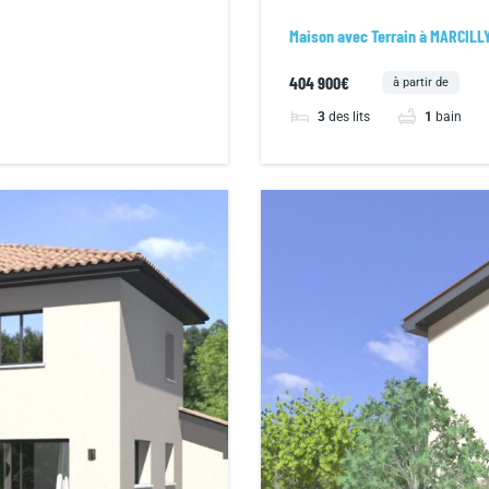
Maison avec Terrain à MARCIL
404 900€
à partir de
3
des lits
1
bain