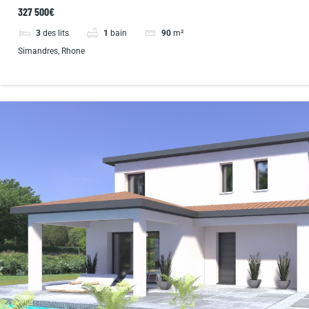
327 500€
3
des lits
1
bain
90
m²
Simandres, Rhone