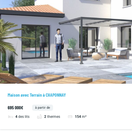
Maison avec Terrain à CHAPONNAY
695 000€
à partir de
4
des lits
2
thermes
154
m²