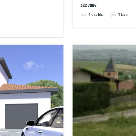
322 700€
4
des lits
1
bain