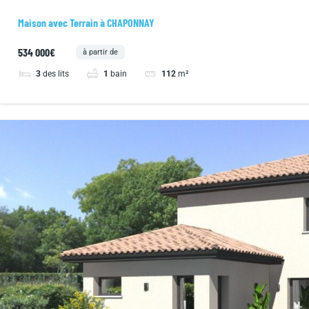
Maison avec Terrain à CHAPONNAY
534 000€
à partir de
3
des lits
1
bain
112
m²