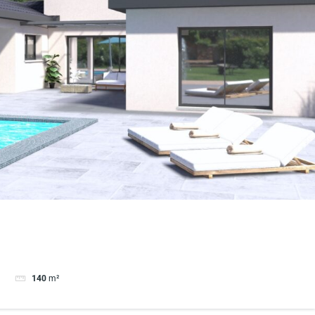
140
m²